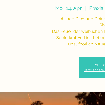
Mo., 14. Apr.
  |  
Praxis
Ich lade Dich und Dein
Sh
Das Feuer der weiblichen K
Seele kraftvoll ins Lebe
unaufhörlich Neues
Anmel
Jetzt andere