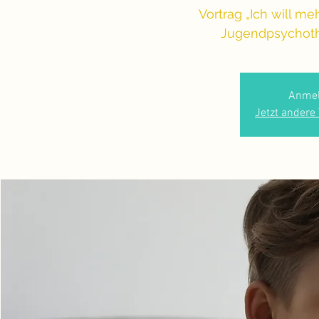
Vortrag „Ich will me
Jugendpsychoth
Anmel
Jetzt andere